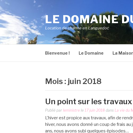
Aller
au
LE DOMAINE D
contenu
Location de charme en Languedoc
Bienvenue !
Le Domaine
La Maiso
Mois :
juin 2018
Un point sur les travaux
Publié par
leministre
le
17 juin 2018
dans
La vie du M
L’hiver est propice aux travaux, afin de rend
hiver, nous avons donné un coup de frais au 
ans, nous avons subi quelques épisodes…