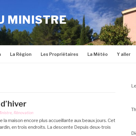
U MINISTRE
n
La Région
Les Propriétaires
La Météo
Y aller
Le
 d’hiver
Th
inistre
,
Rénovation
re la maison encore plus accueillante aux beaux jours. Cet
jardin, en trois endroits. La descente Depuis deux-trois
Di