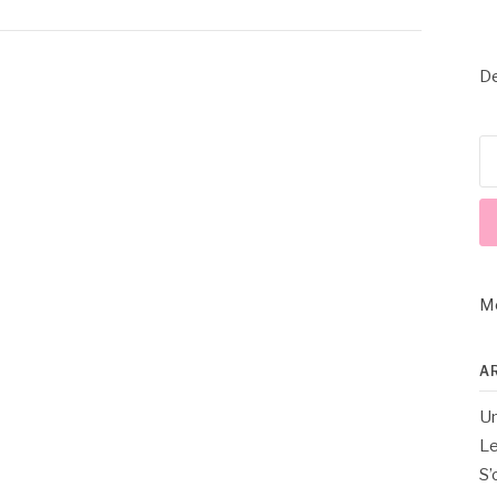
De
Re
M
A
Un
Le
S’